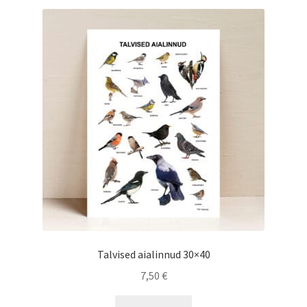
järgi
Kontakt
Koolitööd
Loodusgiidi eportfoolio
Koolitööd
Loomajäljed
Loodusgiidi portfoolio
Minu konto
Talvised aialinnud 30×40
Missioon
7,50
€
Ostukorv