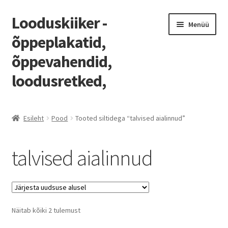
Looduskiiker -
Liigu
Liigu
Menüü
navigeerimisele
sisu
õppeplakatid,
juurde
õppevahendid,
loodusretked,
Esileht
Esileht
Pood
Tooted siltidega “talvised aialinnud”
Blogi
talvised aialinnud
Home
Homepage
Sorditud
Näitab kõiki 2 tulemust
Kassa
uusimate