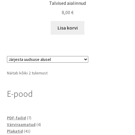
Talvised aialinnud
8,00
€
Lisa korvi
Sorditud
Näitab kõiki 2 tulemust
uusimate
järgi
E-pood
7
PDF-failid
7
toodet
4
Värviraamatud
4
41
toodet
Plakatid
41