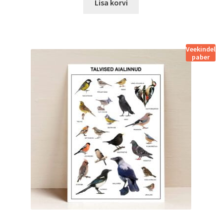
Lisa korvi
Pood
Veekindel
Portfolio
paber
Privaatsuspoliitika
Sünnipäev õues
Tasuta
Tellimistingimused