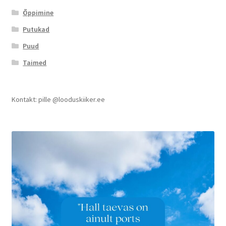
Õppimine
Putukad
Puud
Taimed
Kontakt: pille @looduskiiker.ee