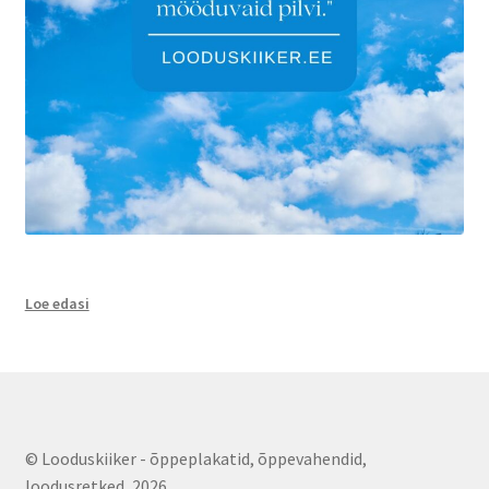
:
Loe edasi
Talvised
aialinnud
© Looduskiiker - õppeplakatid, õppevahendid,
loodusretked, 2026