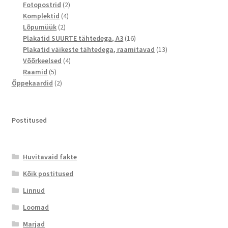
toodet
2
Fotopostrid
2
4
toodet
Komplektid
4
2
toodet
Lõpumüük
2
toodet
16
Plakatid SUURTE tähtedega, A3
16
toodet
13
Plakatid väikeste tähtedega, raamitavad
13
4
toodet
Võõrkeelsed
4
5
toodet
Raamid
5
toodet
2
Õppekaardid
2
toodet
Postitused
Huvitavaid fakte
Kõik postitused
Linnud
Loomad
Marjad