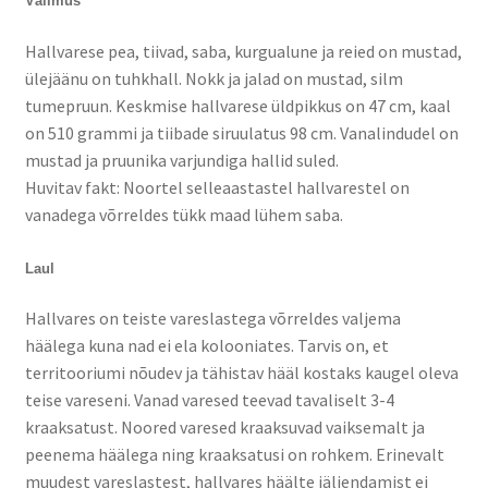
Välimus
Hallvarese pea, tiivad, saba, kurgualune ja reied on mustad,
ülejäänu on tuhkhall. Nokk ja jalad on mustad, silm
tumepruun. Keskmise hallvarese üldpikkus on 47 cm, kaal
on 510 grammi ja tiibade siruulatus 98 cm. Vanalindudel on
mustad ja pruunika varjundiga hallid suled.
Huvitav fakt: Noortel selleaastastel hallvarestel on
vanadega võrreldes tükk maad lühem saba.
Laul
Hallvares on teiste vareslastega võrreldes valjema
häälega kuna nad ei ela kolooniates. Tarvis on, et
territooriumi nõudev ja tähistav hääl kostaks kaugel oleva
teise vareseni. Vanad varesed teevad tavaliselt 3-4
kraaksatust. Noored varesed kraaksuvad vaiksemalt ja
peenema häälega ning kraaksatusi on rohkem. Erinevalt
muudest vareslastest, hallvares häälte jäljendamist ei