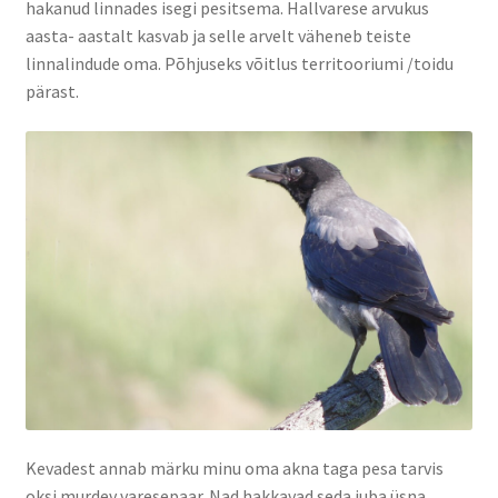
hakanud linnades isegi pesitsema. Hallvarese arvukus
aasta- aastalt kasvab ja selle arvelt väheneb teiste
Pood
linnalindude oma. Põhjuseks võitlus territooriumi /toidu
pärast.
Portfolio
Privaatsuspoliitika
Sünnipäev õues
Tasuta
Tellimistingimused
Kevadest annab märku minu oma akna taga pesa tarvis
oksi murdev varesepaar. Nad hakkavad seda juba üsna