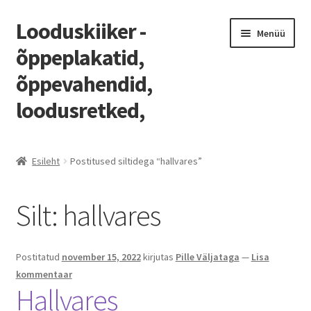
Looduskiiker -
Liigu
Liigu
Menüü
navigeerimisele
sisu
õppeplakatid,
juurde
õppevahendid,
loodusretked,
Esileht
Esileht
Postitused siltidega “hallvares”
Blogi
Silt:
hallvares
Home
Homepage
Postitatud
november 15, 2022
kirjutas
Pille Väljataga
—
Lisa
kommentaar
Kassa
Hallvares