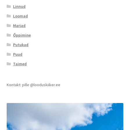
Linnud
Loomad
Marjad
Õppimine
Putukad
Puud
Taimed
Kontakt: pille @looduskiiker.ee