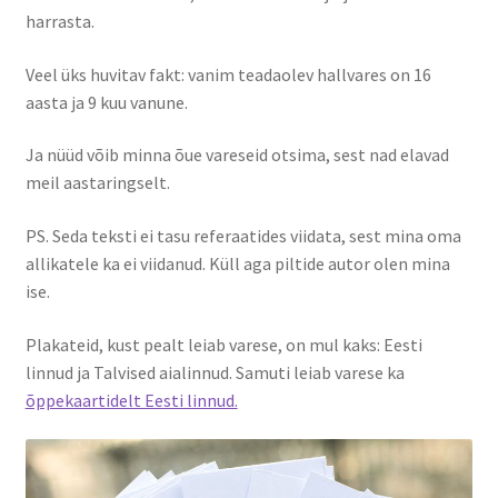
harrasta.
Veel üks huvitav fakt: vanim teadaolev hallvares on 16
aasta ja 9 kuu vanune.
Ja nüüd võib minna õue vareseid otsima, sest nad elavad
meil aastaringselt.
PS. Seda teksti ei tasu referaatides viidata, sest mina oma
allikatele ka ei viidanud. Küll aga piltide autor olen mina
ise.
Plakateid, kust pealt leiab varese, on mul kaks: Eesti
linnud ja Talvised aialinnud. Samuti leiab varese ka
õppekaartidelt Eesti linnud.