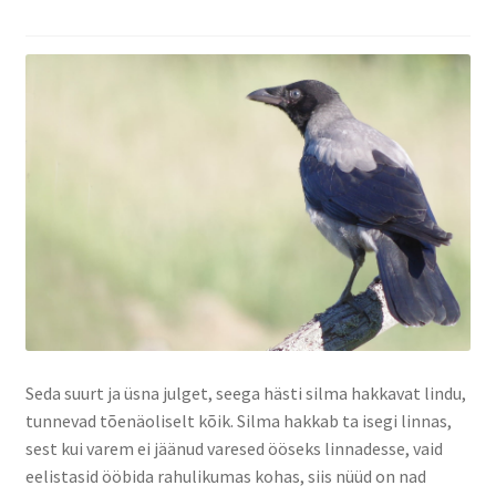
Kontakt
Koolitööd
Loodusgiidi eportfoolio
Koolitööd
Loomajäljed
Loodusgiidi portfoolio
Minu konto
Seda suurt ja üsna julget, seega hästi silma hakkavat lindu,
tunnevad tõenäoliselt kõik. Silma hakkab ta isegi linnas,
Missioon
sest kui varem ei jäänud varesed ööseks linnadesse, vaid
eelistasid ööbida rahulikumas kohas, siis nüüd on nad
Ostukorv