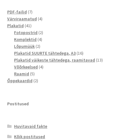
7
PDF-failid
7
toodet
4
Värviraamatud
4
41
toodet
Plakatid
41
toodet
2
Fotopostrid
2
4
toodet
Komplektid
4
2
toodet
Lõpumüük
2
toodet
16
Plakatid SUURTE tähtedega, A3
16
toodet
13
Plakatid väikeste tähtedega, raamitavad
13
4
toodet
Võõrkeelsed
4
5
toodet
Raamid
5
toodet
2
Õppekaardid
2
toodet
Postitused
Huvitavaid fakte
Kõik postitused