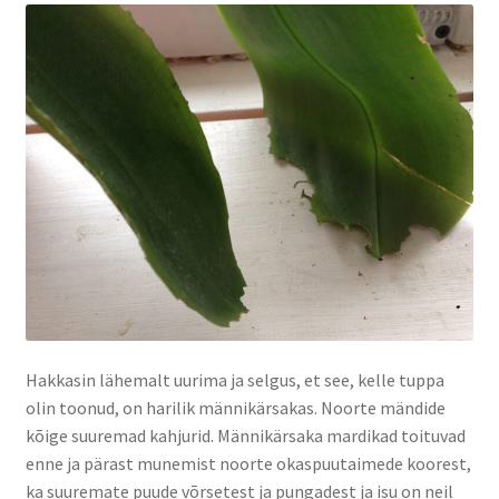
Hakkasin lähemalt uurima ja selgus, et see, kelle tuppa
olin toonud, on harilik männikärsakas. Noorte mändide
kõige suuremad kahjurid. Männikärsaka mardikad toituvad
enne ja pärast munemist noorte okaspuutaimede koorest,
ka suuremate puude võrsetest ja pungadest ja isu on neil