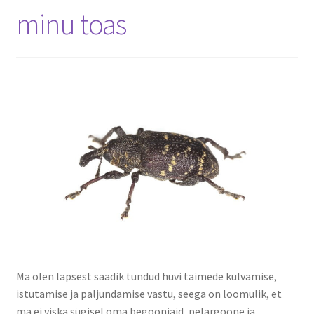
minu toas
Kontakt
Koolitööd
Loodusgiidi eportfoolio
Koolitööd
Loomajäljed
Loodusgiidi portfoolio
Minu konto
Missioon
Ma olen lapsest saadik tundud huvi taimede külvamise,
istutamise ja paljundamise vastu, seega on loomulik, et
ma ei viska sügisel oma begooniaid, pelargoone ja
Ostukorv