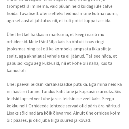
trompetlilli minema, vaid püüan neid kuidagi üle talve
hoida. Tavaliselt olen selleks leidnud mõne külma ruumi,
Pood
aga sel aastal juhtutus nii, et tuli potid tuppa tassida.
Portfolio
Ühel hetkel hakkasin märkama, et keegi närib mu
orhideesid. Meie tšintšilja käis ka õhtuti toas ringi
Privaatsuspoliitika
jooksmas ning tal oli ka kombeks ampsata ikka siit ja
sealt, aga aknalaual vahele ta ei jäänud. Tal see häda, et
Sünnipäev õues
pabulad kogu aeg kukkusid, nii et kohe oli näha, kus ta
käinud oli.
Tasuta
Ühel päeval leidsin kärsakalaadse putuka. Ega mina neid ka
Tellimistingimused
nii hästi ei tunne. Tundus kahtlane ja kopsasin surnuks. Siis
leidsid lapsed veel ühe ja siis leidsin ise veel kaks. Seega
kokku neli. Orhideede lehtede servad olid päris ära näritud.
Lisaks sõid nad ära kõik õievarred. Ainult ühe orhidee kolm
õit pääses, ju olid juba liiga suured ja kõvad.