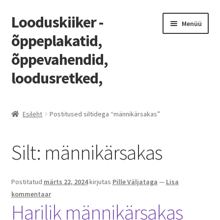
Looduskiiker -
Liigu
Liigu
Menüü
navigeerimisele
sisu
õppeplakatid,
juurde
õppevahendid,
loodusretked,
Esileht
Esileht
Postitused siltidega “männikärsakas”
Blogi
Silt:
männikärsakas
Home
Homepage
Postitatud
märts 22, 2024
kirjutas
Pille Väljataga
—
Lisa
kommentaar
Kassa
Harilik männikärsakas