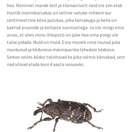
hea. Nõmmel mände küll ja tõenäoliselt neid siis siin elab.
Harilik männikärsakas on selline natuke rohkem kui
sentimeetrine kõva putukas, pika kärsakuga ja keha on
kaetud pruunide ja kollaste soomustega. Ju siis mingi ema
arvas, et ühes minu lillepotis on jube hea oma poegi üle
talve pidada. Muld on muld. Ema muneb oma munad juba
murdunud ja kõduneva männijuurika lähedale kõdusse.
Samas selles kõdus talvituvad ka juba valmis kärsakad, sest
nad võivad elada kuni 4 aasta vanuseks.