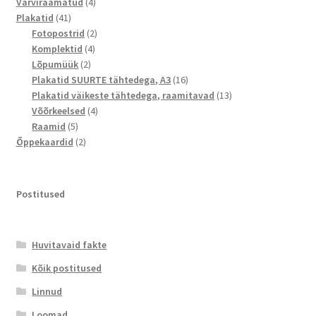
toodet
4
Värviraamatud
4
41
toodet
Plakatid
41
toodet
2
Fotopostrid
2
4
toodet
Komplektid
4
2
toodet
Lõpumüük
2
toodet
16
Plakatid SUURTE tähtedega, A3
16
toodet
13
Plakatid väikeste tähtedega, raamitavad
13
4
toodet
Võõrkeelsed
4
5
toodet
Raamid
5
toodet
2
Õppekaardid
2
toodet
Postitused
Huvitavaid fakte
Kõik postitused
Linnud
Loomad