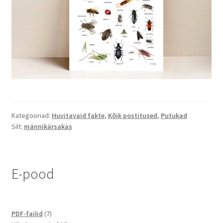
Kategooriad:
Huvitavaid fakte
,
Kõik postitused
,
Putukad
Silt:
männikärsakas
E-pood
7
PDF-failid
7