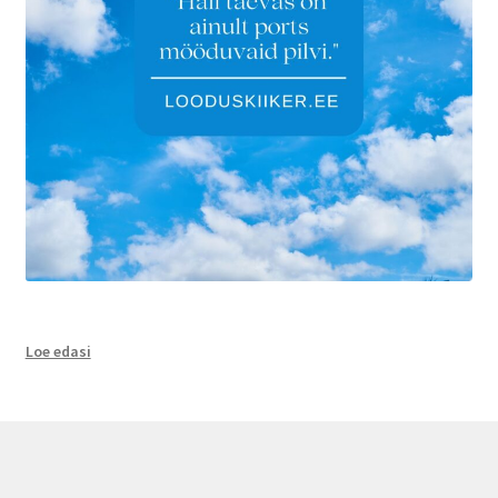
:
Loe edasi
Harilik
männikärsakas
minu
toas