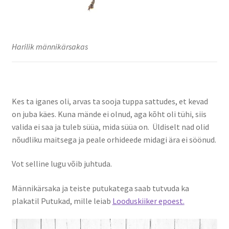
Harilik männikärsakas
Kes ta iganes oli, arvas ta sooja tuppa sattudes, et kevad
on juba käes. Kuna mände ei olnud, aga kõht oli tühi, siis
valida ei saa ja tuleb süüa, mida süüa on. Üldiselt nad olid
nõudliku maitsega ja peale orhideede midagi ära ei söönud.
Vot selline lugu võib juhtuda.
Männikärsaka ja teiste putukatega saab tutvuda ka
plakatil Putukad, mille leiab
Looduskiiker epoest.