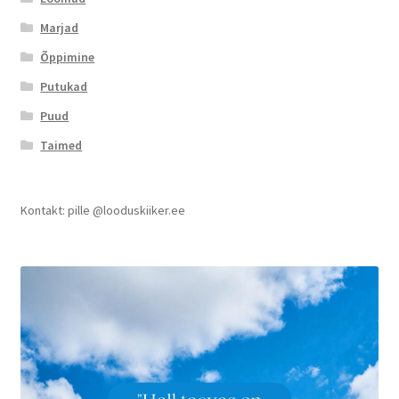
Marjad
Õppimine
Putukad
Puud
Taimed
Kontakt: pille @looduskiiker.ee